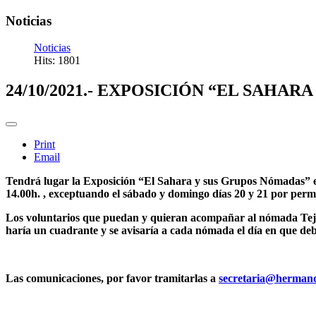
Noticias
Noticias
Hits: 1801
24/10/2021.- EXPOSICIÓN “EL SAHA
Print
Email
Tendrá lugar la Exposición “El Sahara y sus Grupos Nómadas” en e
14.00h. , exceptuando el sábado y domingo días 20 y 21 por perma
Los voluntarios que puedan y quieran acompañar al nómada Tejero
haría un cuadrante y se avisaría a cada nómada el día en que debe
Las comunicaciones, por favor tramitarlas a
secretaria@herman