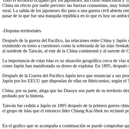
Todo el territorio ocupado por los japoneses, así como Manchuria y T
China un efecto por nadie previsto: las fuerzas comunistas, muy forta
rural. La salida de los japoneses dio paso a una guerra civil abierta
pasar de lo que fue una tranquila república en lo que es hoy un ambic
-Disputas territoriales.
Después de la guerra del Pacifico, las relaciones entre China y Japón
existiendo en torno a cuestiones como la soberanía de las islas Senka
al nordeste de Taiwán, al este de la China continental y al sureste de
La importancia de estas islas es su situación geográfica cerca de vías
como Japón han manifestado su deseo de explotar. En 1895, después de 
Después de la Guerra del Pacifico Japón tuvo que renunciar a sus proc
Japón por los EEUU que disponían de ellas en fideicomiso, según el 
China, por su parte, alega que las Diaoyu son parte de su territorio
probado por la historia.
Taiwán fue cedida a Japón en 1895 después de la primera guerra chino-
el grupo de islas que el entonces líder Chiang Kai-Shek no reclamó p
En el grafico que se acompaña a continuación se puede comprobar que