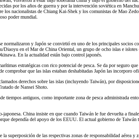
aiwán, volvieron a estar bajo soberanía china y bajo el gobierno del n
lecidas por los años de guerra y por la intervención soviética en Manc
 entre los nacionalistas de Chiang Kai-Shek y los comunistas de Mao Ze
ioso poder mundial.
 se normalizaron y Japón se convirtió en uno de los principales socios 
ku/Diaoyu en el Mar de China Oriental, un grupo de ocho islas e islotes
 Okinawa. En la actualidad están bajo control japonés.
 marítimas estratégicas con rico potencial de pesca. Se da por seguro qu
comprobar que las islas estaban deshabitadas Japón las incorporo ofici
lamados derechos sobre las islas (incluyendo Taiwán), por disposicione
Tratado de Nansei Shoto.
 desde tiempos antiguos, como importante zona de pesca administrada en
japonesa. China insiste en que cuando Taiwán le fue devuelta a finales
orque dependía del apoyo de los EEUU. El actual gobierno de Taiwán ta
 la superposición de las respectivas zonas de responsabilidad aérea y