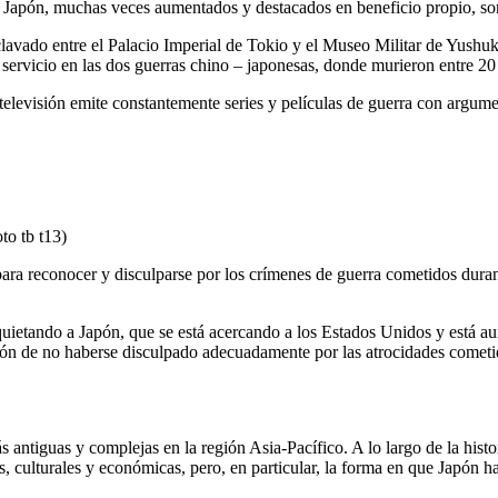
Japón, muchas veces aumentados y destacados en beneficio propio, so
clavado entre el Palacio Imperial de Tokio y el Museo Militar de Yushuk
e servicio en las dos guerras chino – japonesas, donde murieron entre 2
 televisión emite constantemente series y películas de guerra con argume
to tb t13)
ara reconocer y disculparse por los crímenes de guerra cometidos duran
uietando a Japón, que se está acercando a los Estados Unidos y está a
pón de no haberse disculpado adecuadamente por las atrocidades comet
s antiguas y complejas en la región Asia-Pacífico. A lo largo de la hist
icas, culturales y económicas, pero, en particular, la forma en que Japón h