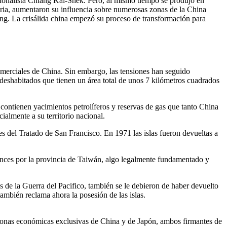
acionalista Chiang Kai-Shek. Pero, al mismo tiempo se produjo en
huria, aumentaron su influencia sobre numerosas zonas de la China
dong. La crisálida china empezó su proceso de transformación para
comerciales de China. Sin embargo, las tensiones han seguido
 deshabitados que tienen un área total de unos 7 kilómetros cuadrados
e contienen yacimientos petrolíferos y reservas de gas que tanto China
almente a su territorio nacional.
s del Tratado de San Francisco. En 1971 las islas fueron devueltas a
tonces por la provincia de Taiwán, algo legalmente fundamentado y
 de la Guerra del Pacifico, también se le debieron de haber devuelto
mbién reclama ahora la posesión de las islas.
 zonas económicas exclusivas de China y de Japón, ambos firmantes de