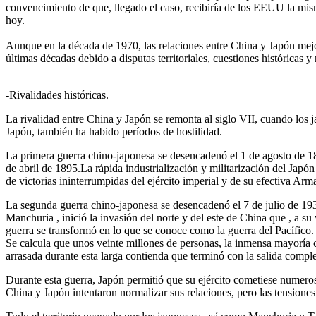
convencimiento de que, llegado el caso, recibiría de los EEUU la mi
hoy.
Aunque en la década de 1970, las relaciones entre China y Japón mejora
últimas décadas debido a disputas territoriales, cuestiones históricas 
-Rivalidades históricas.
La rivalidad entre China y Japón se remonta al siglo VII, cuando los j
Japón, también ha habido períodos de hostilidad.
La primera guerra chino-japonesa se desencadenó el 1 de agosto de 18
de abril de 1895.La rápida industrialización y militarización del Jap
de victorias ininterrumpidas del ejército imperial y de su efectiva A
La segunda guerra chino-japonesa se desencadenó el 7 de julio de 1
Manchuria , inició la invasión del norte y del este de China que , a 
guerra se transformó en lo que se conoce como la guerra del Pacífico.
Se calcula que unos veinte millones de personas, la inmensa mayoría c
arrasada durante esta larga contienda que terminó con la salida complet
Durante esta guerra, Japón permitió que su ejército cometiese numeros
China y Japón intentaron normalizar sus relaciones, pero las tensione