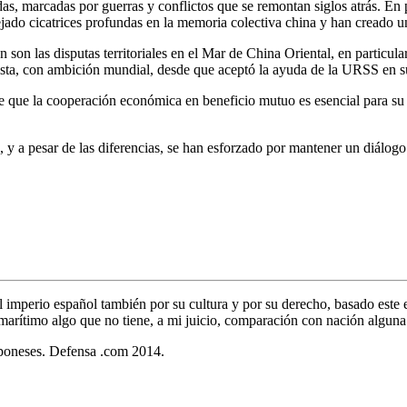
s, marcadas por guerras y conflictos que se remontan siglos atrás. En pa
ado cicatrices profundas en la memoria colectiva china y han creado u
n son las disputas territoriales en el Mar de China Oriental, en particul
sta, con ambición mundial, desde que aceptó la ayuda de la URSS en s
e que la cooperación económica en beneficio mutuo es esencial para su d
s, y a pesar de las diferencias, se han esforzado por mantener un diálog
el imperio español también por su cultura y por su derecho, basado este
marítimo algo que no tiene, a mi juicio, comparación con nación alguna
poneses. Defensa .com 2014.