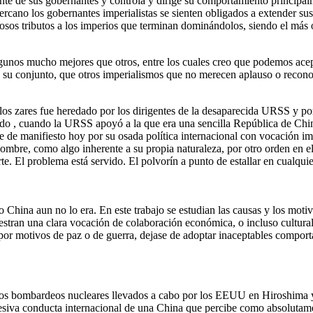
la mente de sus gobernantes y controla y dirige su comportamiento princ
cano los gobernantes imperialistas se sienten obligados a extender sus 
os tributos a los imperios que terminan dominándolos, siendo el más on
gunos mucho mejores que otros, entre los cuales creo que podemos acep
 su conjunto, que otros imperialismos que no merecen aplauso o recono
os zares fue heredado por los dirigentes de la desaparecida URSS y por
 lado , cuando la URSS apoyó a la que era una sencilla República de Chi
 de manifiesto hoy por su osada política internacional con vocación imp
ombre, como algo inherente a su propia naturaleza, por otro orden en el
e. El problema está servido. El polvorín a punto de estallar en cualqu
hina aun no lo era. En este trabajo se estudian las causas y los motivo
tran una clara vocación de colaboración económica, o incluso cultural 
por motivos de paz o de guerra, dejase de adoptar inaceptables comport
 los bombardeos nucleares llevados a cabo por los EEUU en Hiroshima y
esiva conducta internacional de una China que percibe como absolutame