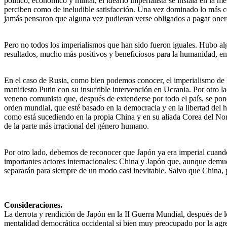
político, económico y militar, el ideario imperialista se instala en 
perciben como de ineludible satisfacción. Una vez dominado lo más cer
jamás pensaron que alguna vez pudieran verse obligados a pagar oneros
Pero no todos los imperialismos que han sido fueron iguales. Hubo al
resultados, mucho más positivos y beneficiosos para la humanidad, en
En el caso de Rusia, como bien podemos conocer, el imperialismo de l
manifiesto Putin con su insufrible intervención en Ucrania. Por otro
veneno comunista que, después de extenderse por todo el país, se pone
orden mundial, que esté basado en la democracia y en la libertad del h
como está sucediendo en la propia China y en su aliada Corea del Nort
de la parte más irracional del género humano.
Por otro lado, debemos de reconocer que Japón ya era imperial cuando C
importantes actores internacionales: China y Japón que, aunque demues
separarán para siempre de un modo casi inevitable. Salvo que China, 
Consideraciones.
La derrota y rendición de Japón en la II Guerra Mundial, después de
mentalidad democrática occidental si bien muy preocupado por la agr