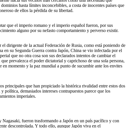
ipalmente hacia sus vecinos más cercanos como una necesidad que
dominios hasta límites inconcebibles, a costa de inocentes países que
eroso de ellos la pérdida de su libertad.
tar que el imperio romano y el imperio español fueron, por sus
cimiento alguno por su nefasto comportamiento y perverso existir.
 el dirigente de la actual Federación de Rusia, como está poniendo de
na en su Segunda Guerra contra Japón, China se vio infectada por el
erial que no otra cosa son sus declarados intentos de cambiar el
 que prevalezca el poder dictatorial y caprichoso de una sola persona,
ier en momento y la paz mundial a punto de sucumbir ante los envites
s principales que han propiciado la histórica rivalidad entre estos dos
y política, demasiados intereses contrapuestos parece que los
amientos imperiales.
 Nagasaki, fueron trasformando a Japón en un país pacífico y con
nte descontrolada. Y todo ello, aunque Japón viva en el