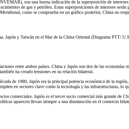
EMAR), son una buena indicación de la superposición de intereses terr
 yacimientos de gas y petróleo. Estas superposiciones de intereses será
a Meridional, como se comprueba en un gráfico posterior, China no re
China, Japón y Taiwán en el Mar de la China Oriental (Diagrama PTT/ U.
elaciones entre ambos países. China y Japón son dos de las economías 
ambién ha creado tensiones en su relación bilateral.
cada de 1980, Japón era la principal potencia económica de la región,
en en sectores clave como la tecnología y las infraestructuras, lo qu
socios comerciales. Japón es el tercer socio comercial más grande de C
líticas aparecen llevan siempre a una disminución en el comercio bilat