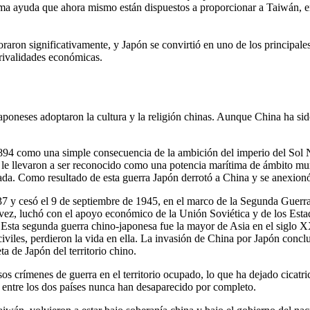
sma ayuda que ahora mismo están dispuestos a proporcionar a Taiwán, e
ron significativamente, y Japón se convirtió en uno de los principales 
y rivalidades económicas.
aponeses adoptaron la cultura y la religión chinas. Aunque China ha sid
94 como una simple consecuencia de la ambición del imperio del Sol Nac
ón le llevaron a ser reconocido como una potencia marítima de ámbito mu
rmada. Como resultado de esta guerra Japón derrotó a China y se anexio
937 y cesó el 9 de septiembre de 1945, en el marco de la Segunda Gue
su vez, luchó con el apoyo económico de la Unión Soviética y de los Es
 Esta segunda guerra chino-japonesa fue la mayor de Asia en el siglo XX
iviles, perdieron la vida en ella. La invasión de China por Japón conc
a de Japón del territorio chino.
os crímenes de guerra en el territorio ocupado, lo que ha dejado cicatr
s entre los dos países nunca han desaparecido por completo.