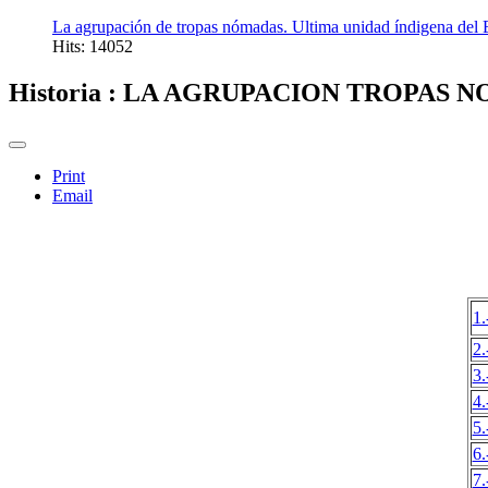
La agrupación de tropas nómadas. Ultima unidad índigena del 
Hits: 14052
Historia : LA AGRUPACION TROPAS 
Print
Email
1.
2.
3.
4.
5.
6.
7.