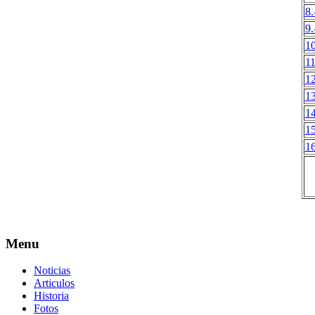
8.
9.
10
11
12
13
14
15
16
Menu
Noticias
Articulos
Historia
Fotos