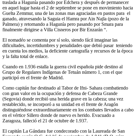
traslada a Hagunía pasando por Edchera y después de permanecer
en aquel lugar hasta el 2 de septiembre se pone en movimiento hacia
Guelta Zemmur, una de las zonas mas agraciadas en pastos para el
ganado, atravesando la Saguia el Hamra por Ain Najla (pozo de la
Palmera) y retornando a Hagunía pero pasando por Smara para
finalmente dirigirse a Villa Cisneros por Bir Enzarán “.
El nomadéo se comenta por sí solo, siendo fácil imaginar las
dificultades, incertidumbres y penalidades que debió pasar teniendo
en cuenta los medios, la deficiente cartografía y recursos de la época
y la falta total de enlace.
Cuando en 1.936 estalla la guerra civil española pide destino al
Grupo de Regulares Indígenas de Tetuán número 1, con el que
participó en el frente de Madrid.
Como capitán fue destinado al Tabor de Ifni- Sahara combatiendo
con gran valor en la ocupación y defensa de Cabeza Grande
(Segovia) donde recibió una herida grave en la cabeza; una vez
restablecido, se incorporó a su unidad en el frente de Aragón
distinguiéndose extraordinariamente en los combates llevados a cabo
en el vértice Sillero donde de nuevo es herido. Evacuado a
Zaragoza, falleció el 21 de octubre de 1.937.
El capitán La Gándara fue condecorado con la Laureada de San