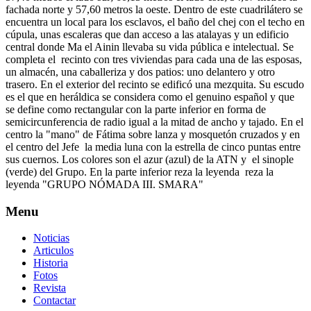
fachada norte y 57,60 metros la oeste. Dentro de este cuadrilátero se
encuentra un local para los esclavos, el baño del chej con el techo en
cúpula, unas escaleras que dan acceso a las atalayas y un edificio
central donde Ma el Ainin llevaba su vida pública e intelectual. Se
completa el recinto con tres viviendas para cada una de las esposas,
un almacén, una caballeriza y dos patios: uno delantero y otro
trasero. En el exterior del recinto se edificó una mezquita. Su escudo
es el que en heráldica se considera como el genuino español y que
se define como rectangular con la parte inferior en forma de
semicircunferencia de radio igual a la mitad de ancho y tajado. En el
centro la "mano" de Fátima sobre lanza y mosquetón cruzados y en
el centro del Jefe la media luna con la estrella de cinco puntas entre
sus cuernos. Los colores son el azur (azul) de la ATN y el sinople
(verde) del Grupo. En la parte inferior reza la leyenda reza la
leyenda "GRUPO NÓMADA III. SMARA"
Menu
Noticias
Articulos
Historia
Fotos
Revista
Contactar