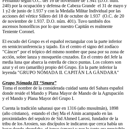
Fernando según O.C. del 16 de noviembre de 1.941 (D.O. núm.
240) por la ocupación y defensa de Cabeza Grande el 31 de mayo y
1 y2 de junio de 1.937 y con la Medalla Militar Individual por las
acciones del vértice Sillero del 18 de octubre de 1.937 (O.C. de 20
de noviembre de 1.937. D.O. núm. 401). Tuvo también dos
ascensos honoríficos por lo que nuestro Capitán es realmente
Teniente Coronel.
El escudo del Grupo es el español rectangular con la parte inferior
en semicircunferencia y tajado. En el centro el signo del zodíaco
"Cáncer" por el trópico del mismo nombre que pasa por su zona de
acción, sobre lanza y mosquetón cruzados. En el centro del Jefe la
media luna que abarca la estrella de cinco puntas. Los colores son
azur y el oro (amarillo) propio del Grupo. En la parte inferior la
leyenda "GRUPO NÓMADA II. CAPITÁN LA GÁNDARA"
Grupo Nómada III “Smara”
Toma el nombre de la considerada cuidad santa del Sahara español
donde reside el Mando y Plana Mayor de Mando de la Agrupación
y el Mando y Plana Mayor del Grupo I.
Cuenta la tradición saharaui que en 1316 (año musulmán), 1898
(año cristiano), estando el chej Ma el Ainin acampado en las
proximidades del sepulcro de Sid Ahmed Larosi, fundador de la
tribu de los Arosien, sus discípulos le indicaron que cerca había un
lugar donde abundaba el junco (smara) y por lo tanto era previsible