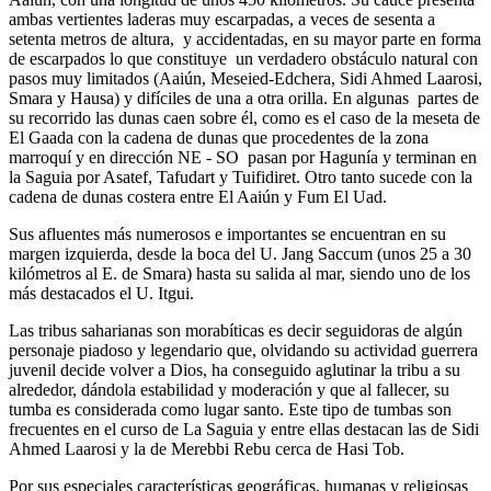
ambas vertientes laderas muy escarpadas, a veces de sesenta a
setenta metros de altura, y accidentadas, en su mayor parte en forma
de escarpados lo que constituye un verdadero obstáculo natural con
pasos muy limitados (Aaiún, Meseied-Edchera, Sidi Ahmed Laarosi,
Smara y Hausa) y difíciles de una a otra orilla. En algunas partes de
su recorrido las dunas caen sobre él, como es el caso de la meseta de
El Gaada con la cadena de dunas que procedentes de la zona
marroquí y en dirección NE - SO pasan por Hagunía y terminan en
la Saguia por Asatef, Tafudart y Tuifidiret. Otro tanto sucede con la
cadena de dunas costera entre El Aaiún y Fum El Uad.
Sus afluentes más numerosos e importantes se encuentran en su
margen izquierda, desde la boca del U. Jang Saccum (unos 25 a 30
kilómetros al E. de Smara) hasta su salida al mar, siendo uno de los
más destacados el U. Itgui.
Las tribus saharianas son morabíticas es decir seguidoras de algún
personaje piadoso y legendario que, olvidando su actividad guerrera
juvenil decide volver a Dios, ha conseguido aglutinar la tribu a su
alrededor, dándola estabilidad y moderación y que al fallecer, su
tumba es considerada como lugar santo. Este tipo de tumbas son
frecuentes en el curso de La Saguia y entre ellas destacan las de Sidi
Ahmed Laarosi y la de Merebbi Rebu cerca de Hasi Tob.
Por sus especiales características geográficas, humanas y religiosas