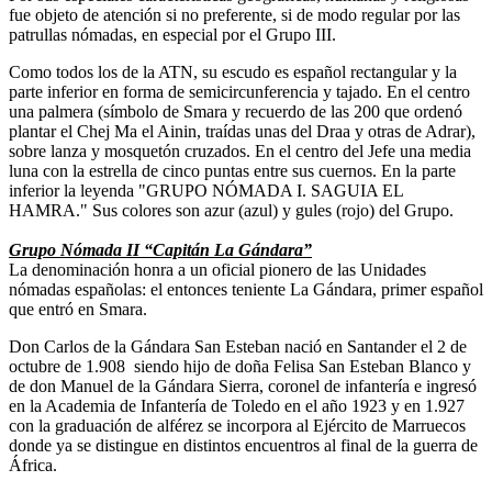
fue objeto de atención si no preferente, si de modo regular por las
patrullas nómadas, en especial por el Grupo III.
Como todos los de la ATN, su escudo es español rectangular y la
parte inferior en forma de semicircunferencia y tajado. En el centro
una palmera (símbolo de Smara y recuerdo de las 200 que ordenó
plantar el Chej Ma el Ainin, traídas unas del Draa y otras de Adrar),
sobre lanza y mosquetón cruzados. En el centro del Jefe una media
luna con la estrella de cinco puntas entre sus cuernos. En la parte
inferior la leyenda "GRUPO NÓMADA I. SAGUIA EL
HAMRA." Sus colores son azur (azul) y gules (rojo) del Grupo.
Grupo Nómada II “Capitán La Gándara”
La denominación honra a un oficial pionero de las Unidades
nómadas españolas: el entonces teniente La Gándara, primer español
que entró en Smara.
Don Carlos de la Gándara San Esteban nació en Santander el 2 de
octubre de 1.908 siendo hijo de doña Felisa San Esteban Blanco y
de don Manuel de la Gándara Sierra, coronel de infantería e ingresó
en la Academia de Infantería de Toledo en el año 1923 y en 1.927
con la graduación de alférez se incorpora al Ejército de Marruecos
donde ya se distingue en distintos encuentros al final de la guerra de
África.