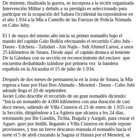
De teniente, finalizada la guerra, se incorpora a la recién organizada
Intervención Militar y debido a su prestigio es seleccionado para
participar en la ocupación del Sahara Occidental incorporándose en
el año 1.934 a la Mía a Camello de las Fuerzas de Policía Nómada
en Cabo Juby.
El 1 de mayo del mismo año inicia su primer nomadéo bajo el
mando del capitán Galo Bullón efectuando el recorrido Cabo Jubi -
Daora - Edchera - Tafudart - Ain Najla - Sidi Ahmed Larosi, a unos
25 kilómetros de Smara. Desde aquí el capitán destaca al teniente
De la Gándara con su sección en reconocimiento del enclave que
encuentra deshabitado izándose por primera vez la bandera
española en la Alcazaba el 15 de julio de 1.934.
Después de dos meses de permanencia en la zona de Smara, la Mía
regresa a base por Hasi Ben Ahmadu - Meseied - Daora - Cabo Jubi
adonde llega el 20 de septiembre.
Javier Lobo describe el recorrido de un gran nomadéo diciendo:
“Inicia un nomadéo de 4.000 kilómetros con una duración de casi
doce meses, saliendo de Villa Cisneros el 23 de enero de 1.935 con
la Sección, dirigiéndose a La Agüera que alcanza a los 24 días,
retornando por Bir Gandús, Tichla, Bugufa y Aargub, para cruzar el
Aguer- guer por Imilili, llegando a Villa Cisneros en donde repone
provisiones, y tras un breve descanso reanuda el nomadéo hacia el
norte el 5 de abril cruzando la Saguia el Hamra por el Meseied, se