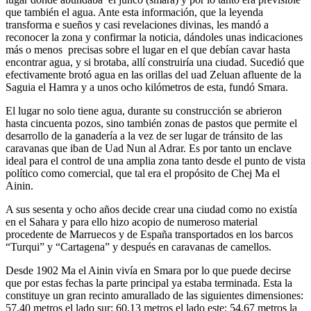
que también el agua. Ante esta información, que la leyenda
transforma e sueños y casi revelaciones divinas, les mandó a
reconocer la zona y confirmar la noticia, dándoles unas indicaciones
más o menos precisas sobre el lugar en el que debían cavar hasta
encontrar agua, y si brotaba, allí construiría una ciudad. Sucedió que
efectivamente brotó agua en las orillas del uad Zeluan afluente de la
Saguia el Hamra y a unos ocho kilómetros de esta, fundó Smara.
El lugar no solo tiene agua, durante su construcción se abrieron
hasta cincuenta pozos, sino también zonas de pastos que permite el
desarrollo de la ganadería a la vez de ser lugar de tránsito de las
caravanas que iban de Uad Nun al Adrar. Es por tanto un enclave
ideal para el control de una amplia zona tanto desde el punto de vista
político como comercial, que tal era el propósito de Chej Ma el
Ainin.
A sus sesenta y ocho años decide crear una ciudad como no existía
en el Sahara y para ello hizo acopio de numeroso material
procedente de Marruecos y de España transportados en los barcos
“Turqui” y “Cartagena” y después en caravanas de camellos.
Desde 1902 Ma el Ainin vivía en Smara por lo que puede decirse
que por estas fechas la parte principal ya estaba terminada. Esta la
constituye un gran recinto amurallado de las siguientes dimensiones:
57,40 metros el lado sur; 60,13 metros el lado este; 54,67 metros la