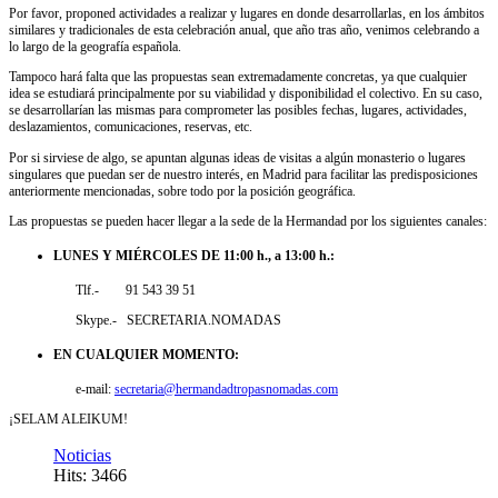
Por favor, proponed actividades a realizar y lugares en donde desarrollarlas, en los ámbitos
similares y tradicionales de esta celebración anual, que año tras año, venimos celebrando a
lo largo de la geografía española.
Tampoco hará falta que las propuestas sean extremadamente concretas, ya que cualquier
idea se estudiará principalmente por su viabilidad y disponibilidad el colectivo. En su caso,
se desarrollarían las mismas para comprometer las posibles fechas, lugares, actividades,
deslazamientos, comunicaciones, reservas, etc.
Por si sirviese de algo, se apuntan algunas ideas de visitas a algún monasterio o lugares
singulares que puedan ser de nuestro interés, en Madrid para facilitar las predisposiciones
anteriormente mencionadas, sobre todo por la posición geográfica.
Las propuestas se pueden hacer llegar a la sede de la Hermandad por los siguientes canales:
LUNES Y MIÉRCOLES DE 11:00 h., a 13:00 h.:
Tlf.- 91 543 39 51
Skype.- SECRETARIA.NOMADAS
EN CUALQUIER MOMENTO:
e-mail:
secretaria@hermandadtropasnomadas.com
¡SELAM ALEIKUM!
Noticias
Hits: 3466