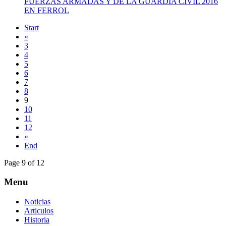
FUERZAS ARMADAS Y DE LA GUARDIA CIVIL 2016
EN FERROL
Start
«
3
4
5
6
7
8
9
10
11
12
»
End
Page 9 of 12
Menu
Noticias
Articulos
Historia