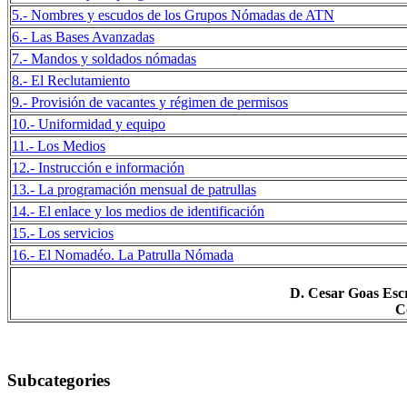
5.- Nombres y escudos de los Grupos Nómadas de ATN
6.- Las Bases Avanzadas
7.- Mandos y soldados nómadas
8.- El Reclutamiento
9.- Provisión de vacantes y régimen de permisos
10.- Uniformidad y equipo
11.- Los Medios
12.- Instrucción e información
13.- La programación mensual de patrullas
14.- El enlace y los medios de identificación
15.- Los servicios
16.- El Nomadéo. La Patrulla Nómada
D. Cesar Goas Esc
C
Subcategories