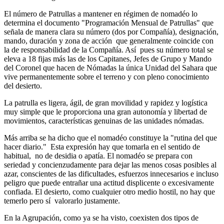
El número de Patrullas a mantener en régimen de nomadéo lo
determina el documento "Programación Mensual de Patrullas" que
señala de manera clara su número (dos por Compañía), designación,
mando, duración y zona de acción que generalmente coincide con
la de responsabilidad de la Compañía. Así pues su número total se
eleva a 18 fijas más las de los Capitanes, Jefes de Grupo y Mando
del Coronel que hacen de Nómadas la única Unidad del Sahara que
vive permanentemente sobre el terreno y con pleno conocimiento
del desierto.
La patrulla es ligera, ágil, de gran movilidad y rapidez y logística
muy simple que le proporciona una gran autonomía y libertad de
movimientos, características genuinas de las unidades nómadas.
Más arriba se ha dicho que el nomadéo constituye la "rutina del que
hacer diario." Esta expresión hay que tomarla en el sentido de
habitual, no de desidia o apatía. El nomadéo se prepara con
seriedad y concienzudamente para dejar las menos cosas posibles al
azar, conscientes de las dificultades, esfuerzos innecesarios e incluso
peligro que puede entrañar una actitud displicente o excesivamente
confiada. El desierto, como cualquier otro medio hostil, no hay que
temerlo pero sí valorarlo justamente.
En la Agrupación, como ya se ha visto, coexisten dos tipos de