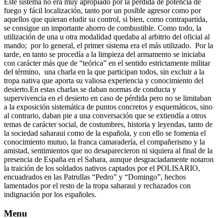
Este sistema no era muy apropiado por la pérdida de potencia de
fuego y fácil localización, tanto por un posible agresor como por
aquellos que quieran eludir su control, si bien, como contrapartida,
se consigue un importante ahorro de combustible. Como todo, la
utilización de una u otra modalidad quedaba al arbitrio del oficial al
mando; por lo general, el primer sistema era el más utilizado. Por la
tarde, en tanto se procedía a la limpieza del armamento se iniciaba
con carácter más que de “teórica” en el sentido estrictamente militar
del término, una charla en la que participan todos, sin excluir a la
tropa nativa que aporta su valiosa experiencia y conocimiento del
desierto.En estas charlas se daban normas de conducta y
supervivencia en el desierto en caso de pérdida pero no se limitaban
a la exposición sistemática de puntos concretos y esquemáticos, sino
al contrario, daban pie a una conversación que se extiendía a otros
temas de carácter social, de costumbres, historia y leyendas, tanto de
la sociedad saharaui como de la española, y con ello se fomenta el
conocimiento mutuo, la franca camaradería, el compañerismo y la
amistad, sentimientos que no desaparecieron ni siquiera al final de la
presencia de España en el Sahara, aunque desgraciadamente notaron
la traición de los soldados nativos captados por el POLISARIO,
encuadrados en las Patrullas “Pedro” y “Domingo”, hechos
lamentados por el resto de la tropa saharaui y rechazados con
indignación por los españoles.
Menu