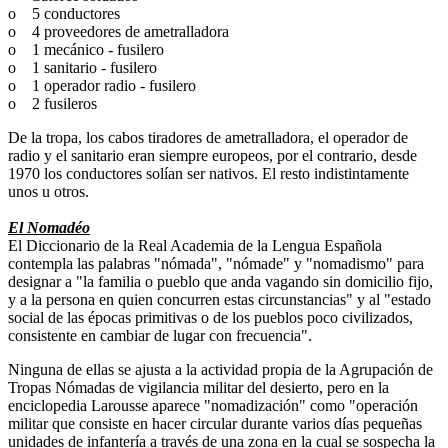
o 5 conductores
o 4 proveedores de ametralladora
o 1 mecánico - fusilero
o 1 sanitario - fusilero
o 1 operador radio - fusilero
o 2 fusileros
De la tropa, los cabos tiradores de ametralladora, el operador de
radio y el sanitario eran siempre europeos, por el contrario, desde
1970 los conductores solían ser nativos. El resto indistintamente
unos u otros.
El Nomadéo
El Diccionario de la Real Academia de la Lengua Española
contempla las palabras "nómada", "nómade" y "nomadismo" para
designar a "la familia o pueblo que anda vagando sin domicilio fijo,
y a la persona en quien concurren estas circunstancias" y al "estado
social de las épocas primitivas o de los pueblos poco civilizados,
consistente en cambiar de lugar con frecuencia".
Ninguna de ellas se ajusta a la actividad propia de la Agrupación de
Tropas Nómadas de vigilancia militar del desierto, pero en la
enciclopedia Larousse aparece "nomadización" como "operación
militar que consiste en hacer circular durante varios días pequeñas
unidades de infantería a través de una zona en la cual se sospecha la