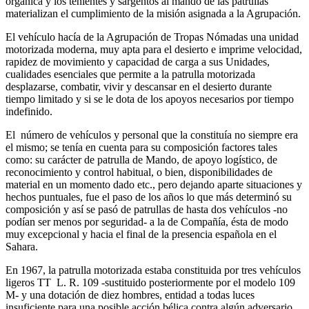
orgánica y los tenientes y sargentos al mando de las patrullas
materializan el cumplimiento de la misión asignada a la Agrupación.
El vehículo hacía de la Agrupación de Tropas Nómadas una unidad
motorizada moderna, muy apta para el desierto e imprime velocidad,
rapidez de movimiento y capacidad de carga a sus Unidades,
cualidades esenciales que permite a la patrulla motorizada
desplazarse, combatir, vivir y descansar en el desierto durante
tiempo limitado y si se le dota de los apoyos necesarios por tiempo
indefinido.
El número de vehículos y personal que la constituía no siempre era
el mismo; se tenía en cuenta para su composición factores tales
como: su carácter de patrulla de Mando, de apoyo logístico, de
reconocimiento y control habitual, o bien, disponibilidades de
material en un momento dado etc., pero dejando aparte situaciones y
hechos puntuales, fue el paso de los años lo que más determinó su
composición y así se pasó de patrullas de hasta dos vehículos -no
podían ser menos por seguridad- a la de Compañía, ésta de modo
muy excepcional y hacia el final de la presencia española en el
Sahara.
En 1967, la patrulla motorizada estaba constituida por tres vehículos
ligeros TT L. R. 109 -sustituido posteriormente por el modelo 109
M- y una dotación de diez hombres, entidad a todas luces
insuficiente para una posible acción bélica contra algún adversario