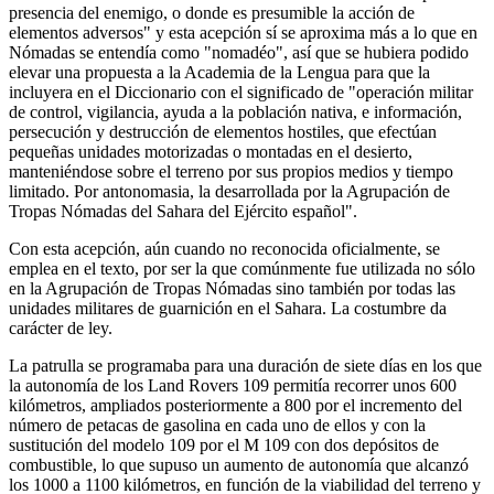
presencia del enemigo, o donde es presumible la acción de
elementos adversos" y esta acepción sí se aproxima más a lo que en
Nómadas se entendía como "nomadéo", así que se hubiera podido
elevar una propuesta a la Academia de la Lengua para que la
incluyera en el Diccionario con el significado de "operación militar
de control, vigilancia, ayuda a la población nativa, e información,
persecución y destrucción de elementos hostiles, que efectúan
pequeñas unidades motorizadas o montadas en el desierto,
manteniéndose sobre el terreno por sus propios medios y tiempo
limitado. Por antonomasia, la desarrollada por la Agrupación de
Tropas Nómadas del Sahara del Ejército español".
Con esta acepción, aún cuando no reconocida oficialmente, se
emplea en el texto, por ser la que comúnmente fue utilizada no sólo
en la Agrupación de Tropas Nómadas sino también por todas las
unidades militares de guarnición en el Sahara. La costumbre da
carácter de ley.
La patrulla se programaba para una duración de siete días en los que
la autonomía de los Land Rovers 109 permitía recorrer unos 600
kilómetros, ampliados posteriormente a 800 por el incremento del
número de petacas de gasolina en cada uno de ellos y con la
sustitución del modelo 109 por el M 109 con dos depósitos de
combustible, lo que supuso un aumento de autonomía que alcanzó
los 1000 a 1100 kilómetros, en función de la viabilidad del terreno y